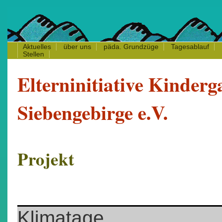
Aktuelles
über uns
päda.
Grundzüge
Tagesablauf
Stellen
Elterninitiative Kinderg
Siebengebirge e.V.
Projekt
Klimatage