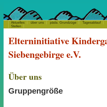
Aktuelles
über uns
päda.
Grundzüge
Tagesablauf
Stellen
Elterninitiative Kinderg
Siebengebirge e.V.
Über uns
Gruppengröße